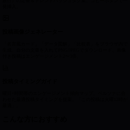
旅行）の定番＆トレンドハッシュタグ集。コピーボタンで一
発挿入。
投稿画像ジェネレーター
「名言風カード」「データ図解」「比較表」をブラウザ内で
生成。自分の文章を入れてPNG/JPEGでダウンロード。画像
付き投稿はエンゲージメント2〜3倍。
投稿タイミングガイド
曜日×時間帯のエンゲージメント傾向マップ。ペルソナに合
わせた最適投稿タイミングを提案。「この投稿は火曜12時が
最適」。
こんな方におすすめ