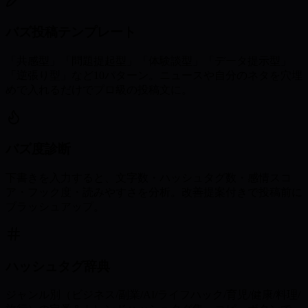
バズ投稿テンプレート
「共感型」「問題提起型」「体験談型」「データ提示型」
「逆張り型」など10パターン。ニュースや自分のネタを穴埋
めで入れるだけでプロ級の投稿文に。
バズ度診断
下書きを入力すると、文字数・ハッシュタグ数・感情スコ
ア・フック度・読みやすさを分析。改善提案付きで投稿前に
ブラッシュアップ。
ハッシュタグ辞典
ジャンル別（ビジネス/副業/AI/ライフハック/育児/健康/料理/