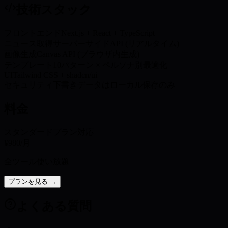
技術スタック
フロントエンド
Next.js + React + TypeScript
ニュース取得
サーバーサイドAPI (リアルタイム)
画像生成
Canvas API (ブラウザ内生成)
テンプレート
10パターン × ペルソナ別最適化
UI
Tailwind CSS + shadcn/ui
セキュリティ
下書きデータはローカル保存のみ
料金
スタンダードプラン対応
¥980
/月
全ツール使い放題
プランを見る →
よくある質問