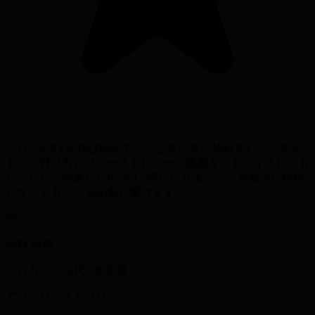
ブログのPVが伸び悩んでいたときに使い始めました。タイ
トルの付け方とファーストビューの改善をアドバイスしても
らったら、翌週からPVが1.5倍になりました。文章力に自信
がなくてもバズる記事が書けます。
仲
仲村 詩織
ブロガー・30代
·
東京都
アフィリエイトブログ