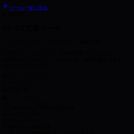
ツール一覧に戻る
🔥 新商品
AIバズ文章コーチ
トレンドニュース × テンプレート × 画像生成
今日のニュースをネタに、
自分の言葉でバズらせる。
10種類のテンプレート、バズ度診断、投稿画像生成まで。
SNS発信の最強コーチ。
📰 トレンドニュース
📝 10テンプレ
🖼️ 画像生成
#️⃣ ハッシュタグ
自動投稿なし
即日利用可能
AIバズ文章コーチ
📰 今日のトレンド
AI規制法案が国会通過
→ テンプレ「問題提起型」で自分の意見を…