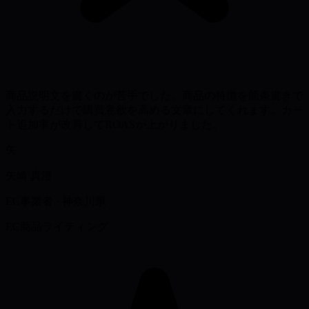
商品説明文を書くのが苦手でした。商品の特徴を箇条書きで
入力するだけで購買意欲を高める文章にしてくれます。カー
ト追加率が改善してROASが上がりました。
矢
矢崎 真澄
EC事業者
·
神奈川県
EC商品ライティング