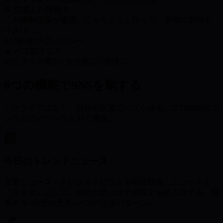
📝 生成した投稿文
「AI規制法案が通過。でもちょっと待って。本当に規制す
べきは…」
#AI規制
#テクノロジー
🔥 バズ度スコア
87点
フック度◎ / 文字数◎ / 感情◎
6つの機能でSNSを制する
パクツイではなく、自分の言葉でバズらせる。プロのSNSコ
ンサルのノウハウをAIで再現。
今日のトレンドニュース
主要ニュース・トレンドトピックを毎回取得。ニュースを
「ネタ元」にして、自分の切り口で投稿文を組み立てる。時
事ネタ×自分の意見=バズの王道パターン。