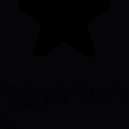
Twitter/Xの投稿文がなかなかバズらなくて悩んでいました。
バズりやすい構造と感情訴求のポイントを教えてくれて、フ
ォロワーが2ヶ月で3倍になりました。会社のアカウントでも
その手法を使っています。
桐
桐島 俊