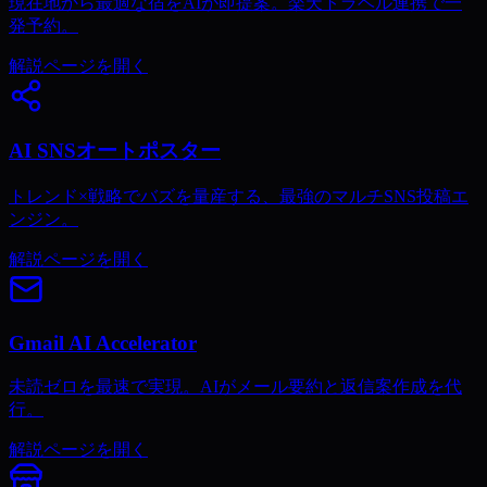
現在地から最適な宿をAIが即提案。楽天トラベル連携で一
発予約。
解説ページを開く
AI SNSオートポスター
トレンド×戦略でバズを量産する、最強のマルチSNS投稿エ
ンジン。
解説ページを開く
Gmail AI Accelerator
未読ゼロを最速で実現。AIがメール要約と返信案作成を代
行。
解説ページを開く