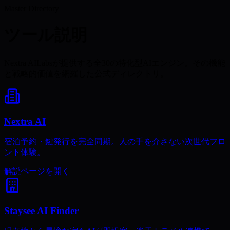
Master Directory
ツール説明
Nextra AILabsが提供する全30の特化型AIエンジン。その機能
と戦略的価値を網羅した公式ディレクトリ。
Nextra AI
宿泊予約・鍵発行を完全同期。人の手を介さない次世代フロ
ント体験。
解説ページを開く
Staysee AI Finder