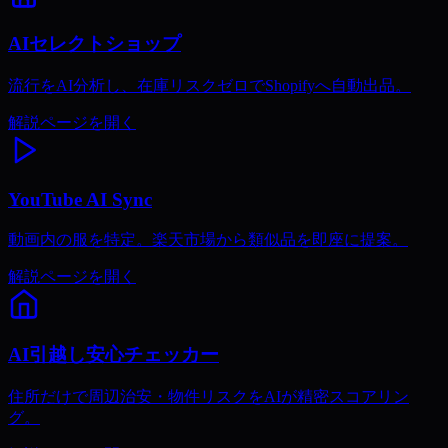
AIセレクトショップ
流行をAI分析し、在庫リスクゼロでShopifyへ自動出品。
解説ページを開く
YouTube AI Sync
動画内の服を特定。楽天市場から類似品を即座に提案。
解説ページを開く
AI引越し安心チェッカー
住所だけで周辺治安・物件リスクをAIが精密スコアリン
グ。