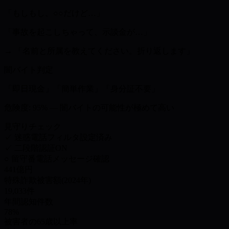
「もしもし、○○だけど…」
「事故を起こしちゃって、示談金が…」
→ 「名前と所属を教えてください。折り返します」
闇バイト判定
「
即日現金
」「
簡単作業
」「
身分証不要
」
危険度: 95% — 闇バイトの可能性が極めて高い
見守りチェック
✓
迷惑電話フィルタ設定済み
✓
二段階認証ON
○
留守番電話メッセージ確認
441億円
特殊詐欺被害額(2024年)
19,033件
年間認知件数
78%
被害者の65歳以上率