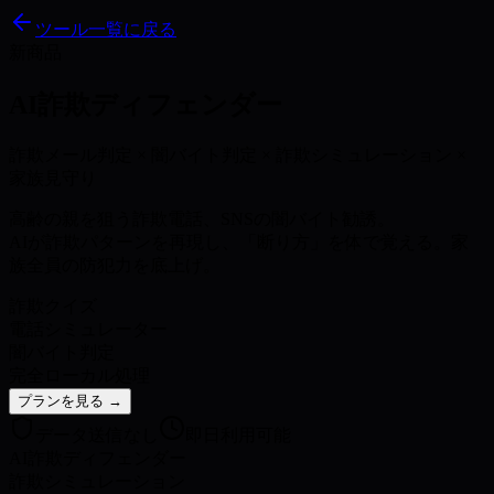
ツール一覧に戻る
新商品
AI詐欺ディフェンダー
詐欺メール判定 × 闇バイト判定 × 詐欺シミュレーション ×
家族見守り
高齢の親を狙う詐欺電話、SNSの闇バイト勧誘。
AIが詐欺パターンを再現し、
「断り方」を体で覚える
。家
族全員の防犯力を底上げ。
詐欺クイズ
電話シミュレーター
闇バイト判定
完全ローカル処理
プランを見る →
データ送信なし
即日利用可能
AI詐欺ディフェンダー
詐欺シミュレーション