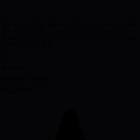
母がオレオレ詐欺に狙われかけて怖くなり、自分も使い始め
ました。LINEで来たメッセージを貼り付けたら詐欺だとす
ぐ判定してくれました。怪しいと思ったらまずここに相談す
る習慣になっています。
島
島田 幸子
主婦・60代
·
千葉県
特殊詐欺対策