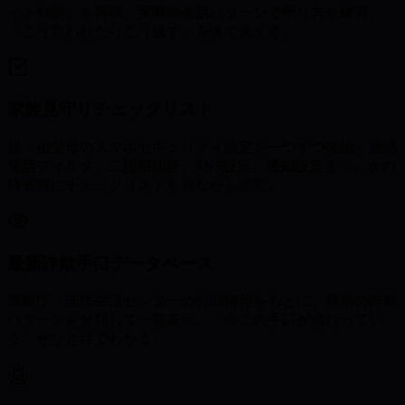
イト勧誘」を再現。実際の会話パターンで断り方を練習。
「こう言われたらこう返す」を体で覚える。
家族見守りチェックリスト
親・祖父母のスマホセキュリティ設定を一つずつ確認。迷惑
電話フィルタ、二段階認証、SNS設定、通知設定まで。次の
帰省時にチェックリストを見ながら設定。
最新詐欺手口データベース
警察庁・国民生活センターの公開情報をもとに、最新の詐欺
パターンを分類して一覧表示。「今この手口が流行ってい
る」がひと目でわかる。