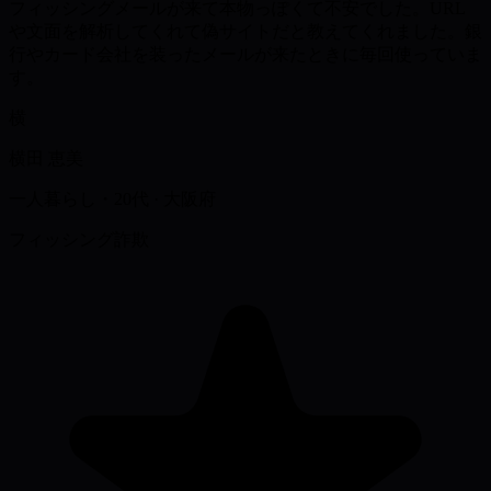
フィッシングメールが来て本物っぽくて不安でした。URL
や文面を解析してくれて偽サイトだと教えてくれました。銀
行やカード会社を装ったメールが来たときに毎回使っていま
す。
横
横田 恵美
一人暮らし・20代
·
大阪府
フィッシング詐欺