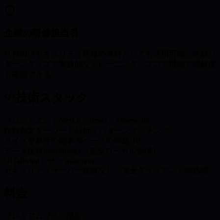
企業の研修担当者
社員向けセキュリティ研修の教材としても活用可能。詐欺パ
ターンクイズで実践的なトレーニング。スコア機能で理解度
も確認できる。
技術スタック
フロントエンド
Next.js + React + TypeScript
詐欺判定
キーワード分析 + パターンマッチング
クイズ
警察庁公開事例ベースの問題DB
データ保存
localStorage（完全ローカル処理）
UI
Tailwind CSS + shadcn/ui
セキュリティ
サーバー送信なし・完全クライアント側処理
料金
プレミアムプラン限定