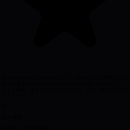
投資詐欺のSNS広告が増えていて、本物かどうか判断できな
かった案件がありました。AIが詐欺の特徴を10項目チェッ
クして即座に警告を出してくれました。危うく数十万円を失
うところでした。
市
市川 隆司
会社員・40代
·
東京都