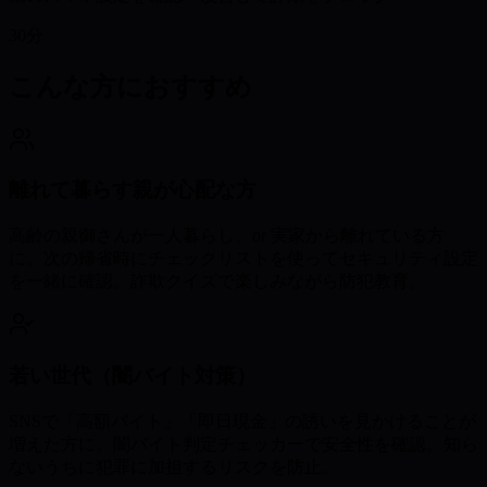
30分
こんな方におすすめ
離れて暮らす親が心配な方
高齢の親御さんが一人暮らし、or 実家から離れている方
に。次の帰省時にチェックリストを使ってセキュリティ設定
を一緒に確認。詐欺クイズで楽しみながら防犯教育。
若い世代（闇バイト対策）
SNSで「高額バイト」「即日現金」の誘いを見かけることが
増えた方に。闇バイト判定チェッカーで安全性を確認。知ら
ないうちに犯罪に加担するリスクを防止。