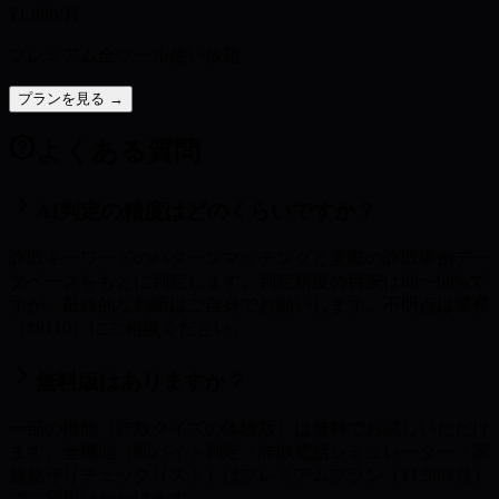
¥1,980
/月
プレミアム全ツール使い放題
プランを見る →
よくある質問
AI判定の精度はどのくらいですか？
詐欺キーワードのパターンマッチングと実際の詐欺事例デー
タベースをもとに判定します。判定精度の目安は80〜90%で
すが、最終的な判断はご自身でお願いします。不明点は警察
（#9110）にご相談ください。
無料版はありますか？
一部の機能（詐欺クイズの体験版）は無料でお試しいただけ
ます。全機能（闇バイト判定・詐欺電話シミュレーター・家
族見守りチェックリスト）はプレミアムプラン（¥1,980/月）
でご利用いただけます。