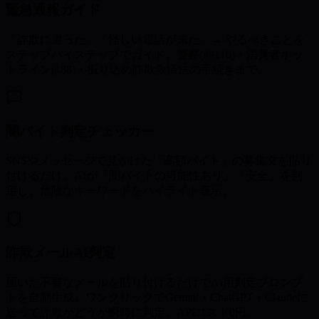
緊急通報ガイド
「詐欺に遭った」「怪しい電話が来た」→ やるべきことを
ステップバイステップでガイド。警察(#9110)・消費者ホッ
トライン(188)・振り込め詐欺救済法の手続きまで。
闇バイト判定チェッカー
SNSやメッセージで見かけた「高額バイト」の募集文を貼り
付けるだけ。AIが「闇バイトの可能性あり」「安全」を判
定し、危険なキーワードをハイライト表示。
詐欺メールAI判定
届いた不審なメールを貼り付けるだけでAI用判定プロンプ
トを自動生成。ワンクリックでGemini・ChatGPT・Claudeに
送って詐欺かどうか瞬時に判定。APIコスト0円。