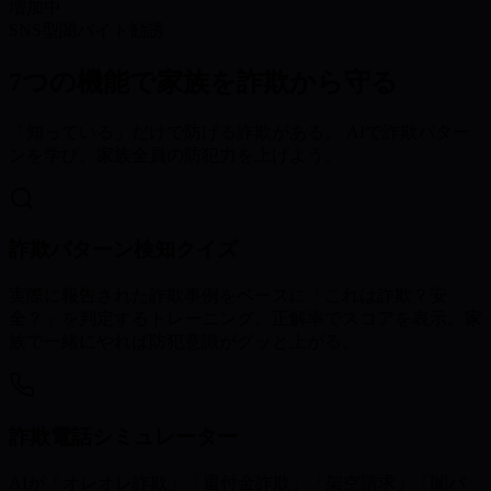
増加中
SNS型闇バイト勧誘
7つの機能で家族を詐欺から守る
「知っている」だけで防げる詐欺がある。 AIで詐欺パター
ンを学び、家族全員の防犯力を上げよう。
詐欺パターン検知クイズ
実際に報告された詐欺事例をベースに「これは詐欺？安
全？」を判定するトレーニング。正解率でスコアを表示。家
族で一緒にやれば防犯意識がグッと上がる。
詐欺電話シミュレーター
AIが「オレオレ詐欺」「還付金詐欺」「架空請求」「闇バ